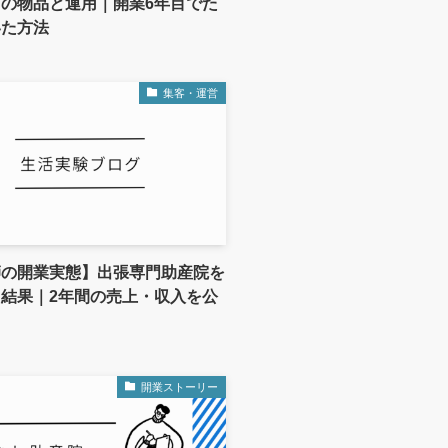
の物品と運用｜開業6年目でた
いた方法
集客・運営
師の開業実態】出張専門助産院を
結果｜2年間の売上・収入を公
開業ストーリー