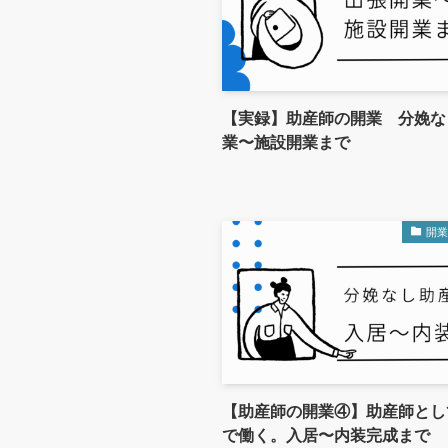
【実録】助産師の開業 分娩な
業〜施設開業まで
開
【助産師の開業④】助産師とし
で働く。入居〜内装完成まで