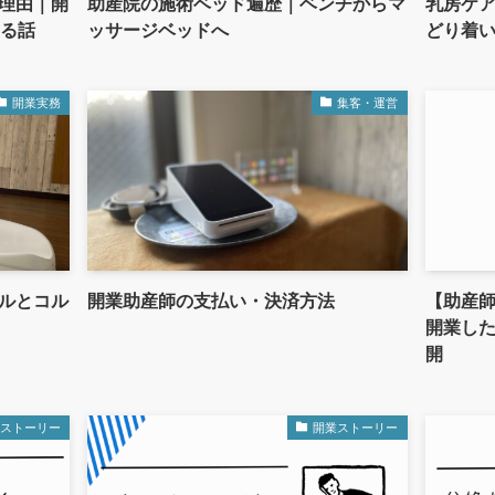
理由｜開
助産院の施術ベッド遍歴｜ベンチからマ
乳房ケア
いる話
ッサージベッドへ
どり着
開業実務
集客・運営
ルとコル
開業助産師の支払い・決済方法
【助産
開業した
開
業ストーリー
開業ストーリー