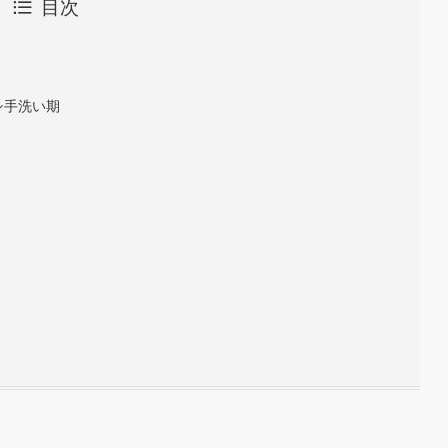
目次
シ手洗い期